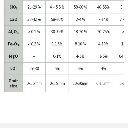
SiO
26-29 %
4 – 5.5 %
58-60 %
40-55%
3 – 
2
CaO
38-42 %
58-60%
2-4 %
7-14%
7 – 
Al
O
< 0.1 %
30-32%
18-20 %
20-25%
< 1
2
3
Fe
O
< 0.2 %
1-1,5%
8-10 %
4-10%
1-1
2
3
MgO
–
0-1%
4-6%
1-5%
84 –
LOI
29-30
5%
4%
4%
1
Grain
0-1.5 mm
0-1.5 mm
10-20mm
0-1.5mm
0-1.
size